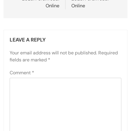
Online
Online
LEAVE A REPLY
Your email address will not be published.
Required
fields are marked
*
Comment
*