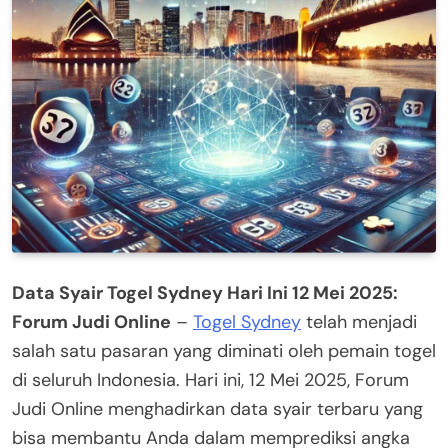
Data Syair Togel Sydney Hari Ini 12 Mei 2025:
Forum Judi Online
–
Togel Sydney
telah menjadi
salah satu pasaran yang diminati oleh pemain togel
di seluruh Indonesia. Hari ini, 12 Mei 2025, Forum
Judi Online menghadirkan data syair terbaru yang
bisa membantu Anda dalam memprediksi angka