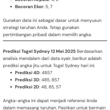
Bocoran Ekor
: 5, 7
Gunakan data ini sebagai dasar untuk menyusun
strategi taruhan Anda. Tetap gunakan
pertimbangan pribadi dalam memilih angka.
Prediksi Togel Sydney 12 Mei 2025
Berdasarkan
analisis mendalam dari data syair, berikut adalah
prediksi angka jitu untuk Togel Sydney hari ini:
Prediksi 4D
: 4857
Prediksi 3D
: 485, 857
Prediksi 2D
: 48, 85, 57
Angka-angka ini dapat menjadi referensi Anda
dalam memasang taruhan. Pastikan untuk bermain