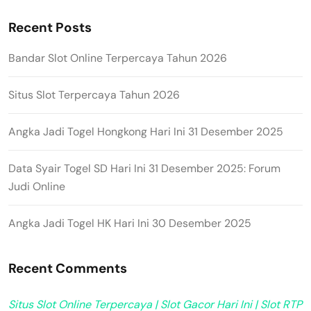
Recent Posts
Bandar Slot Online Terpercaya Tahun 2026
Situs Slot Terpercaya Tahun 2026
Angka Jadi Togel Hongkong Hari Ini 31 Desember 2025
Data Syair Togel SD Hari Ini 31 Desember 2025: Forum
Judi Online
Angka Jadi Togel HK Hari Ini 30 Desember 2025
Recent Comments
Situs Slot Online Terpercaya | Slot Gacor Hari Ini | Slot RTP