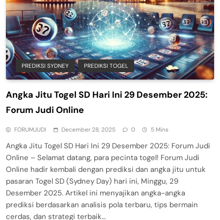
PREDIKSI SYDNEY
PREDIKSI TOGEL
Angka Jitu Togel SD Hari Ini 29 Desember 2025:
Forum Judi Online
FORUMJUDI
December 28, 2025
0
5 Mins
Angka Jitu Togel SD Hari Ini 29 Desember 2025: Forum Judi
Online – Selamat datang, para pecinta togel! Forum Judi
Online hadir kembali dengan prediksi dan angka jitu untuk
pasaran Togel SD (Sydney Day) hari ini, Minggu, 29
Desember 2025. Artikel ini menyajikan angka-angka
prediksi berdasarkan analisis pola terbaru, tips bermain
cerdas, dan strategi terbaik…