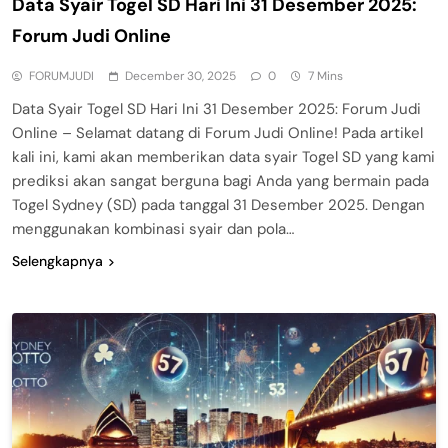
Data Syair Togel SD Hari Ini 31 Desember 2025:
Forum Judi Online
FORUMJUDI
December 30, 2025
0
7 Mins
Data Syair Togel SD Hari Ini 31 Desember 2025: Forum Judi
Online – Selamat datang di Forum Judi Online! Pada artikel
kali ini, kami akan memberikan data syair Togel SD yang kami
prediksi akan sangat berguna bagi Anda yang bermain pada
Togel Sydney (SD) pada tanggal 31 Desember 2025. Dengan
menggunakan kombinasi syair dan pola…
Selengkapnya