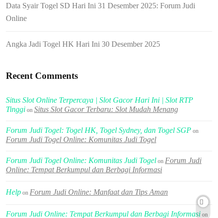
Data Syair Togel SD Hari Ini 31 Desember 2025: Forum Judi
Online
Angka Jadi Togel HK Hari Ini 30 Desember 2025
Recent Comments
Situs Slot Online Terpercaya | Slot Gacor Hari Ini | Slot RTP
Tinggi
Situs Slot Gacor Terbaru: Slot Mudah Menang
on
Forum Judi Togel: Togel HK, Togel Sydney, dan Togel SGP
on
Forum Judi Togel Online: Komunitas Judi Togel
Forum Judi Togel Online: Komunitas Judi Togel
Forum Judi
on
Online: Tempat Berkumpul dan Berbagi Informasi
Help
Forum Judi Online: Manfaat dan Tips Aman
on
Forum Judi Online: Tempat Berkumpul dan Berbagi Informasi
on