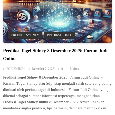
PREDIKSI SYDNEY
PREDIKSI TOGEL
Prediksi Togel Sidney 8 Desember 2025: Forum Judi
Online
FORUMJUDI
December 7, 2025
0
5 Mins
Prediksi Togel Sidney 8 Desember 2025: Forum Judi Online –
Pasaran Togel Sidney atau Sdy tetap menjadi salah satu yang paling
diminati oleh pecinta togel di Indonesia. Forum Judi Online, yang
dikenal sebagai sumber informasi terpercaya, menghadirkan
Prediksi Togel Sidney untuk 8 Desember 2025. Artikel ini akan
membahas angka prediksi, tips bermain, dan cara meningkatkan…