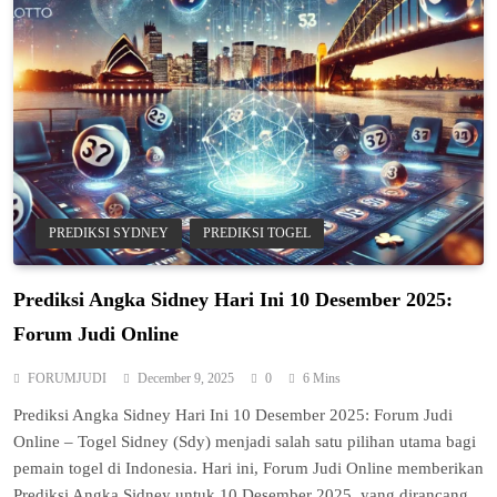
PREDIKSI SYDNEY
PREDIKSI TOGEL
Prediksi Angka Sidney Hari Ini 10 Desember 2025:
Forum Judi Online
FORUMJUDI
December 9, 2025
0
6 Mins
Prediksi Angka Sidney Hari Ini 10 Desember 2025: Forum Judi
Online – Togel Sidney (Sdy) menjadi salah satu pilihan utama bagi
pemain togel di Indonesia. Hari ini, Forum Judi Online memberikan
Prediksi Angka Sidney untuk 10 Desember 2025, yang dirancang