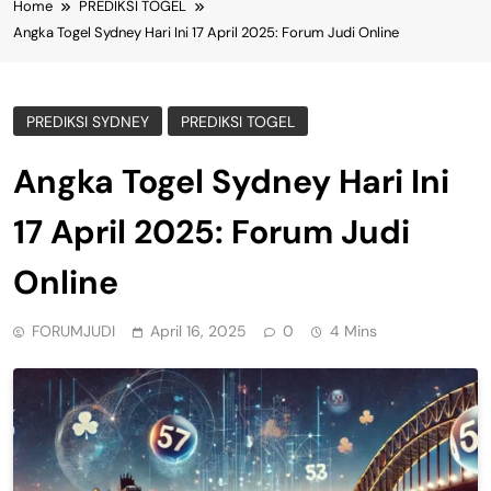
Home
PREDIKSI TOGEL
Angka Togel Sydney Hari Ini 17 April 2025: Forum Judi Online
PREDIKSI SYDNEY
PREDIKSI TOGEL
Angka Togel Sydney Hari Ini
17 April 2025: Forum Judi
Online
FORUMJUDI
April 16, 2025
0
4 Mins