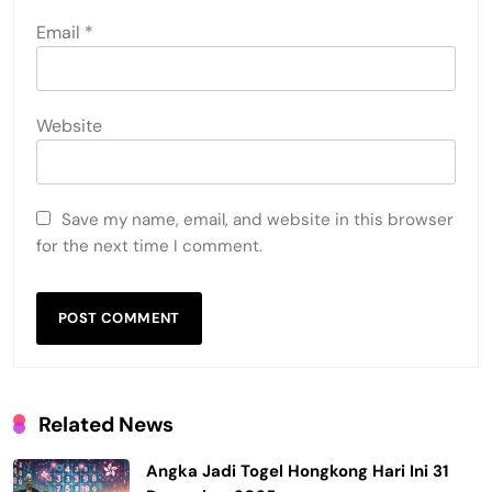
Email
*
Website
Save my name, email, and website in this browser
for the next time I comment.
Related News
Angka Jadi Togel Hongkong Hari Ini 31