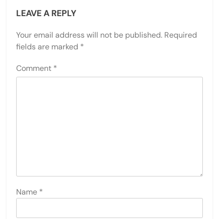
LEAVE A REPLY
Your email address will not be published.
Required
fields are marked
*
Comment
*
Name
*