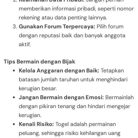
memberikan informasi pribadi, seperti nomor
rekening atau data penting lainnya.
Gunakan Forum Terpercaya:
Pilih forum
dengan reputasi baik dan banyak anggota
aktif.
Tips Bermain dengan Bijak
Kelola Anggaran dengan Baik:
Tetapkan
batasan jumlah taruhan untuk menghindari
kerugian besar.
Jangan Bermain dengan Emosi:
Bermainlah
dengan pikiran tenang dan hindari mengejar
kerugian.
Kenali Risiko:
Togel adalah permainan
peluang, sehingga risiko kehilangan uang