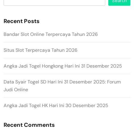
Search
Recent Posts
Bandar Slot Online Terpercaya Tahun 2026
Situs Slot Terpercaya Tahun 2026
Angka Jadi Togel Hongkong Hari Ini 31 Desember 2025
Data Syair Togel SD Hari Ini 31 Desember 2025: Forum
Judi Online
Angka Jadi Togel HK Hari Ini 30 Desember 2025
Recent Comments