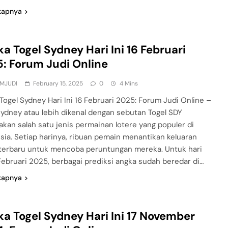
kapnya
a Togel Sydney Hari Ini 16 Februari
: Forum Judi Online
MJUDI
February 15, 2025
0
4 Mins
Togel Sydney Hari Ini 16 Februari 2025: Forum Judi Online –
Sydney atau lebih dikenal dengan sebutan Togel SDY
kan salah satu jenis permainan lotere yang populer di
sia. Setiap harinya, ribuan pemain menantikan keluaran
terbaru untuk mencoba peruntungan mereka. Untuk hari
6 Februari 2025, berbagai prediksi angka sudah beredar di…
kapnya
a Togel Sydney Hari Ini 17 November