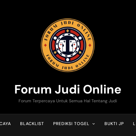
Forum Judi Online
Forum Terpercaya Untuk Semua Hal Tentang Judi
CAYA
BLACKLIST
PREDIKSI TOGEL
BUKTI JP
L