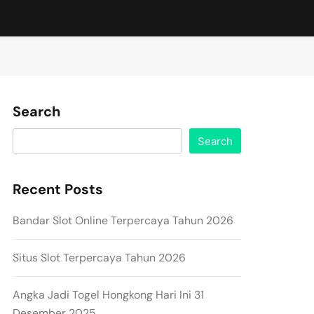
Search
Search
Recent Posts
Bandar Slot Online Terpercaya Tahun 2026
Situs Slot Terpercaya Tahun 2026
Angka Jadi Togel Hongkong Hari Ini 31
Desember 2025