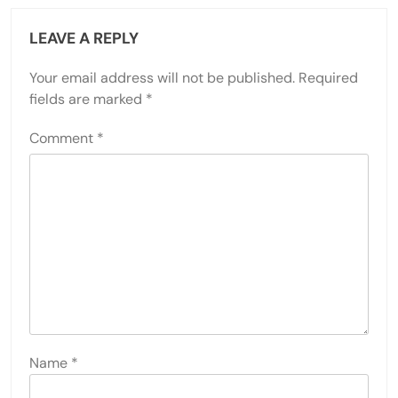
LEAVE A REPLY
Your email address will not be published.
Required
fields are marked
*
Comment
*
Name
*