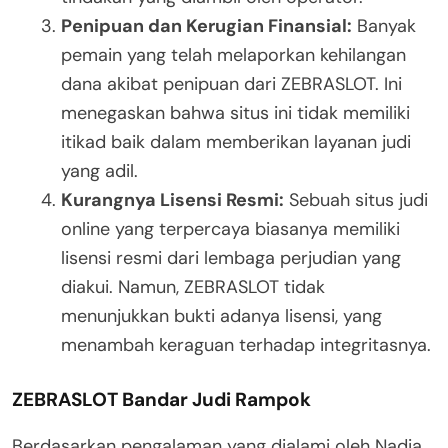
Penipuan dan Kerugian Finansial:
Banyak
pemain yang telah melaporkan kehilangan
dana akibat penipuan dari ZEBRASLOT. Ini
menegaskan bahwa situs ini tidak memiliki
itikad baik dalam memberikan layanan judi
yang adil.
Kurangnya Lisensi Resmi:
Sebuah situs judi
online yang terpercaya biasanya memiliki
lisensi resmi dari lembaga perjudian yang
diakui. Namun, ZEBRASLOT tidak
menunjukkan bukti adanya lisensi, yang
menambah keraguan terhadap integritasnya.
ZEBRASLOT Bandar Judi Rampok
Berdasarkan pengalaman yang dialami oleh Nadia