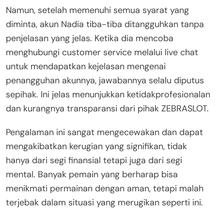
Namun, setelah memenuhi semua syarat yang
diminta, akun Nadia tiba-tiba ditangguhkan tanpa
penjelasan yang jelas. Ketika dia mencoba
menghubungi customer service melalui live chat
untuk mendapatkan kejelasan mengenai
penangguhan akunnya, jawabannya selalu diputus
sepihak. Ini jelas menunjukkan ketidakprofesionalan
dan kurangnya transparansi dari pihak ZEBRASLOT.
Pengalaman ini sangat mengecewakan dan dapat
mengakibatkan kerugian yang signifikan, tidak
hanya dari segi finansial tetapi juga dari segi
mental. Banyak pemain yang berharap bisa
menikmati permainan dengan aman, tetapi malah
terjebak dalam situasi yang merugikan seperti ini.