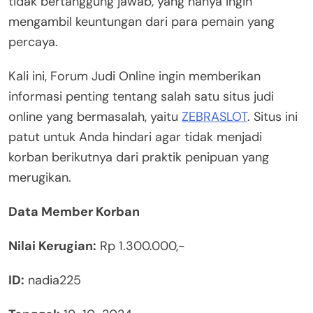
tidak bertanggung jawab, yang hanya ingin
mengambil keuntungan dari para pemain yang
percaya.
Kali ini, Forum Judi Online ingin memberikan
informasi penting tentang salah satu situs judi
online yang bermasalah, yaitu
ZEBRASLOT
. Situs ini
patut untuk Anda hindari agar tidak menjadi
korban berikutnya dari praktik penipuan yang
merugikan.
Data Member Korban
Nilai Kerugian:
Rp 1.300.000,-
ID:
nadia225