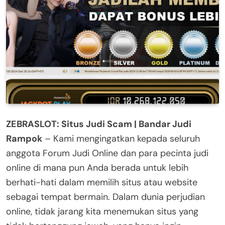
ZEBRASLOT: Situs Judi Scam | Bandar Judi
Rampok
– Kami mengingatkan kepada seluruh
anggota Forum Judi Online dan para pecinta judi
online di mana pun Anda berada untuk lebih
berhati-hati dalam memilih situs atau website
sebagai tempat bermain. Dalam dunia perjudian
online, tidak jarang kita menemukan situs yang