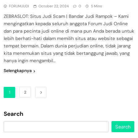
FORUMJUDI
October 22, 2024
0
5 Mins
ZEBRASLOT: Situs Judi Scam | Bandar Judi Rampok – Kami
mengingatkan kepada seluruh anggota Forum Judi Online
dan para pecinta judi online di mana pun Anda berada untuk
lebih berhati-hati dalam memilih situs atau website sebagai
tempat bermain. Dalam dunia perjudian online, tidak jarang
kita menemukan situs yang tidak bertanggung jawab, yang
hanya ingin mengambil…
Selengkapnya
1
2
Search
Search