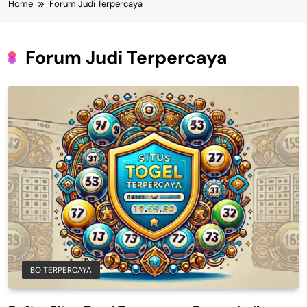
Home
Forum Judi Terpercaya
Forum Judi Terpercaya
BO TERPERCAYA