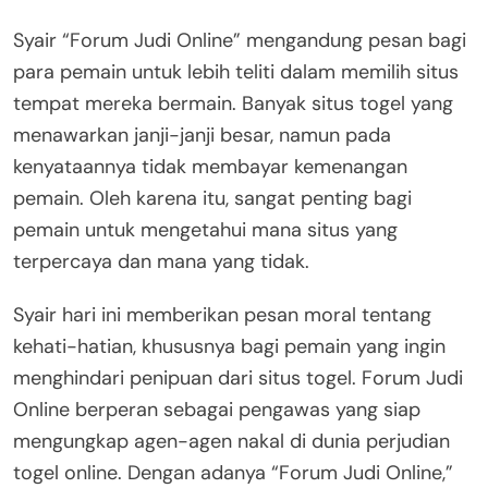
Syair “Forum Judi Online” mengandung pesan bagi
para pemain untuk lebih teliti dalam memilih situs
tempat mereka bermain. Banyak situs togel yang
menawarkan janji-janji besar, namun pada
kenyataannya tidak membayar kemenangan
pemain. Oleh karena itu, sangat penting bagi
pemain untuk mengetahui mana situs yang
terpercaya dan mana yang tidak.
Syair hari ini memberikan pesan moral tentang
kehati-hatian, khususnya bagi pemain yang ingin
menghindari penipuan dari situs togel. Forum Judi
Online berperan sebagai pengawas yang siap
mengungkap agen-agen nakal di dunia perjudian
togel online. Dengan adanya “Forum Judi Online,”