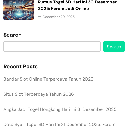
Rumus Togel SD Hari Ini 30 Desember
2025: Forum Judi Online
December 29, 2025
Search
Search
Recent Posts
Bandar Slot Online Terpercaya Tahun 2026
Situs Slot Terpercaya Tahun 2026
Angka Jadi Togel Hongkong Hari Ini 31 Desember 2025
Data Syair Togel SD Hari Ini 31 Desember 2025: Forum