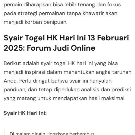
pemain diharapkan bisa lebih tenang dan fokus
pada strategi permainan tanpa khawatir akan
menjadi korban penipuan.
Syair Togel HK Hari Ini 13 Februari
2025: Forum Judi Online
Berikut adalah syair togel HK hari ini yang bisa
menjadi inspirasi dalam menentukan angka taruhan
Anda. Perlu diingat bahwa syair ini hanyalah
panduan, dan tetap diperlukan analisis dan prediksi
yang matang untuk mendapatkan hasil maksimal.
Syair HK Hari Ini:
Di malam dingin Hongkong berhembus,