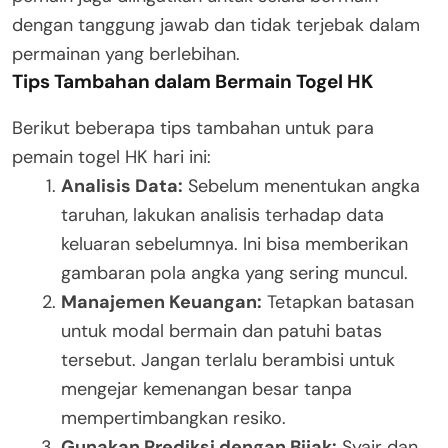
dengan tanggung jawab dan tidak terjebak dalam
permainan yang berlebihan.
Tips Tambahan dalam Bermain Togel HK
Berikut beberapa tips tambahan untuk para
pemain togel HK hari ini:
Analisis Data:
Sebelum menentukan angka
taruhan, lakukan analisis terhadap data
keluaran sebelumnya. Ini bisa memberikan
gambaran pola angka yang sering muncul.
Manajemen Keuangan:
Tetapkan batasan
untuk modal bermain dan patuhi batas
tersebut. Jangan terlalu berambisi untuk
mengejar kemenangan besar tanpa
mempertimbangkan resiko.
Gunakan Prediksi dengan Bijak:
Syair dan