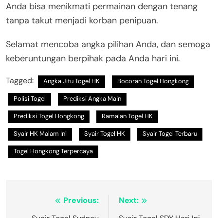
Anda bisa menikmati permainan dengan tenang
tanpa takut menjadi korban penipuan.
Selamat mencoba angka pilihan Anda, dan semoga
keberuntungan berpihak pada Anda hari ini.
Tagged:
Angka Jitu Togel HK
Bocoran Togel Hongkong
Polisi Togel
Prediksi Angka Main
Prediksi Togel Hongkong
Ramalan Togel HK
Syair HK Malam Ini
Syair Togel HK
Syair Togel Terbaru
Togel Hongkong Terpercaya
Post
Previous:
Next: