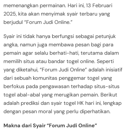
memenangkan permainan. Hari ini, 13 Februari
2025, kita akan menyimak syair terbaru yang
berjudul “Forum Judi Online.”
Syair ini tidak hanya berfungsi sebagai petunjuk
angka, namun juga membawa pesan bagi para
pemain agar selalu berhati-hati, terutama dalam
memilih situs atau bandar togel online. Seperti
yang diketahui, “Forum Judi Online” adalah inisiatif
dari sebuah komunitas penggemar togel yang
berfokus pada pengawasan terhadap situs-situs
togel abal-abal yang merugikan pemain. Berikut
adalah prediksi dan syair togel HK hari ini, lengkap
dengan pesan moral yang perlu diperhatikan.
Makna dari Syair “Forum Judi Online”