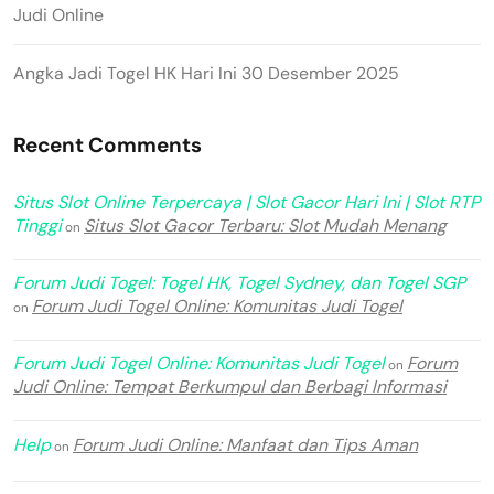
Judi Online
Angka Jadi Togel HK Hari Ini 30 Desember 2025
Recent Comments
Situs Slot Online Terpercaya | Slot Gacor Hari Ini | Slot RTP
Tinggi
Situs Slot Gacor Terbaru: Slot Mudah Menang
on
Forum Judi Togel: Togel HK, Togel Sydney, dan Togel SGP
Forum Judi Togel Online: Komunitas Judi Togel
on
Forum Judi Togel Online: Komunitas Judi Togel
Forum
on
Judi Online: Tempat Berkumpul dan Berbagi Informasi
Help
Forum Judi Online: Manfaat dan Tips Aman
on