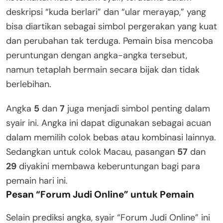
deskripsi “kuda berlari” dan “ular merayap,” yang
bisa diartikan sebagai simbol pergerakan yang kuat
dan perubahan tak terduga. Pemain bisa mencoba
peruntungan dengan angka-angka tersebut,
namun tetaplah bermain secara bijak dan tidak
berlebihan.
Angka
5
dan
7
juga menjadi simbol penting dalam
syair ini. Angka ini dapat digunakan sebagai acuan
dalam memilih colok bebas atau kombinasi lainnya.
Sedangkan untuk colok Macau, pasangan
57
dan
29
diyakini membawa keberuntungan bagi para
pemain hari ini.
Pesan “Forum Judi Online” untuk Pemain
Selain prediksi angka, syair “Forum Judi Online” ini