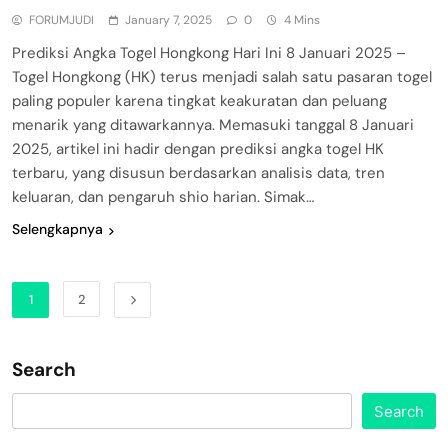
FORUMJUDI
January 7, 2025
0
4 Mins
Prediksi Angka Togel Hongkong Hari Ini 8 Januari 2025 –
Togel Hongkong (HK) terus menjadi salah satu pasaran togel
paling populer karena tingkat keakuratan dan peluang
menarik yang ditawarkannya. Memasuki tanggal 8 Januari
2025, artikel ini hadir dengan prediksi angka togel HK
terbaru, yang disusun berdasarkan analisis data, tren
keluaran, dan pengaruh shio harian. Simak…
Selengkapnya
1
2
Search
Search