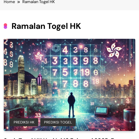
Home
Ramalan Togel HK
Ramalan Togel HK
PREDIKSI HK
PREDIKSI TOGEL