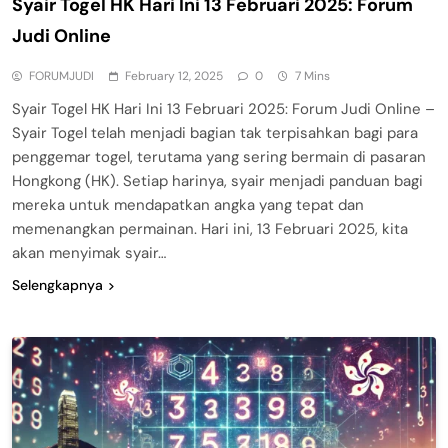
Syair Togel HK Hari Ini 13 Februari 2025: Forum
Judi Online
FORUMJUDI
February 12, 2025
0
7 Mins
Syair Togel HK Hari Ini 13 Februari 2025: Forum Judi Online –
Syair Togel telah menjadi bagian tak terpisahkan bagi para
penggemar togel, terutama yang sering bermain di pasaran
Hongkong (HK). Setiap harinya, syair menjadi panduan bagi
mereka untuk mendapatkan angka yang tepat dan
memenangkan permainan. Hari ini, 13 Februari 2025, kita
akan menyimak syair…
Selengkapnya