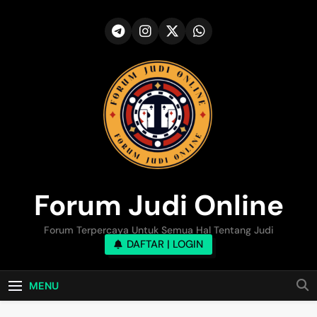
Skip
to
content
Forum Judi Online
Forum Terpercaya Untuk Semua Hal Tentang Judi
DAFTAR | LOGIN
MENU