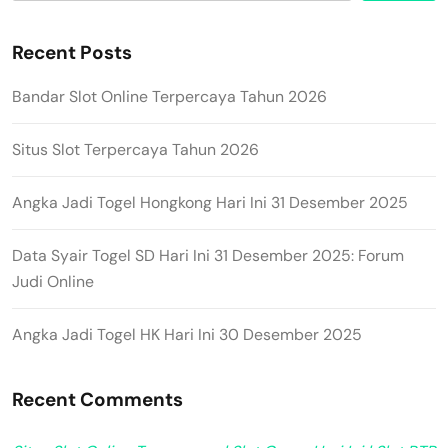
Recent Posts
Bandar Slot Online Terpercaya Tahun 2026
Situs Slot Terpercaya Tahun 2026
Angka Jadi Togel Hongkong Hari Ini 31 Desember 2025
Data Syair Togel SD Hari Ini 31 Desember 2025: Forum
Judi Online
Angka Jadi Togel HK Hari Ini 30 Desember 2025
Recent Comments