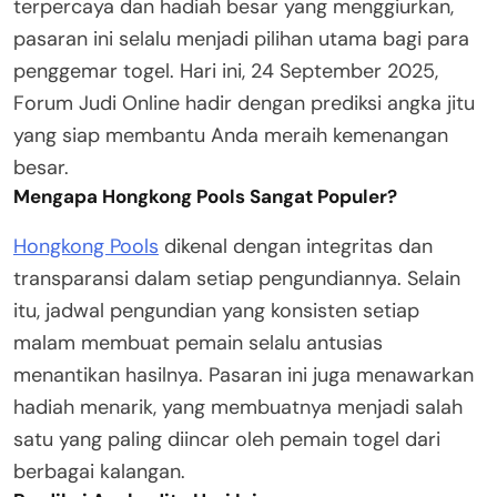
terpercaya dan hadiah besar yang menggiurkan,
pasaran ini selalu menjadi pilihan utama bagi para
penggemar togel. Hari ini, 24 September 2025,
Forum Judi Online hadir dengan prediksi angka jitu
yang siap membantu Anda meraih kemenangan
besar.
Mengapa Hongkong Pools Sangat Populer?
Hongkong Pools
dikenal dengan integritas dan
transparansi dalam setiap pengundiannya. Selain
itu, jadwal pengundian yang konsisten setiap
malam membuat pemain selalu antusias
menantikan hasilnya. Pasaran ini juga menawarkan
hadiah menarik, yang membuatnya menjadi salah
satu yang paling diincar oleh pemain togel dari
berbagai kalangan.