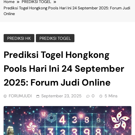
Home
PREDIKSI TOGEL
Prediksi Togel Hongkong Pools Hari Ini 24 September 2025: Forum Judi
Online
PREDIKSI HK
PREDIKSI TOGEL
Prediksi Togel Hongkong
Pools Hari Ini 24 September
2025: Forum Judi Online
FORUMJUDI
September 23, 2025
0
5 Mins