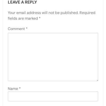
LEAVE A REPLY
Your email address will not be published.
Required
fields are marked
*
Comment
*
Name
*