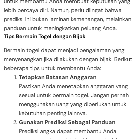
untuk membantu Anda membuat keputusan yang
lebih percaya diri. Namun, perlu diingat bahwa
prediksi ini bukan jaminan kemenangan, melainkan
panduan untuk meningkatkan peluang Anda.
Tips Bermain Togel dengan Bijak
Bermain togel dapat menjadi pengalaman yang
menyenangkan jika dilakukan dengan bijak. Berikut
beberapa tips untuk membantu Anda:
Tetapkan Batasan Anggaran
Pastikan Anda menetapkan anggaran yang
sesuai untuk bermain togel. Jangan pernah
menggunakan uang yang diperlukan untuk
kebutuhan penting lainnya.
Gunakan Prediksi Sebagai Panduan
Prediksi angka dapat membantu Anda