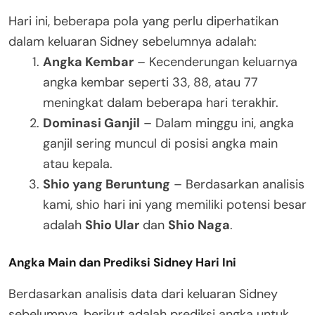
Hari ini, beberapa pola yang perlu diperhatikan
dalam keluaran Sidney sebelumnya adalah:
Angka Kembar
– Kecenderungan keluarnya
angka kembar seperti 33, 88, atau 77
meningkat dalam beberapa hari terakhir.
Dominasi Ganjil
– Dalam minggu ini, angka
ganjil sering muncul di posisi angka main
atau kepala.
Shio yang Beruntung
– Berdasarkan analisis
kami, shio hari ini yang memiliki potensi besar
adalah
Shio Ular
dan
Shio Naga
.
Angka Main dan Prediksi Sidney Hari Ini
Berdasarkan analisis data dari keluaran Sidney
sebelumnya, berikut adalah prediksi angka untuk