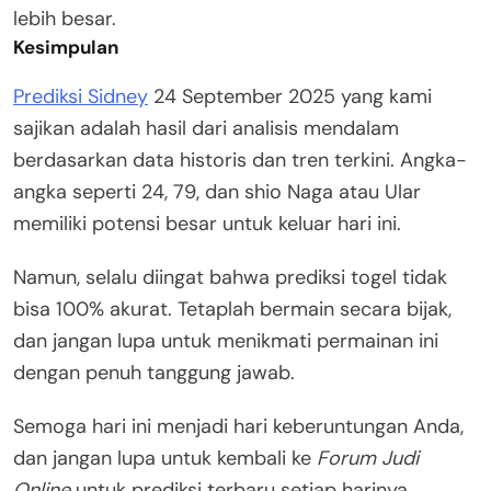
lebih besar.
Kesimpulan
Prediksi Sidney
24 September 2025 yang kami
sajikan adalah hasil dari analisis mendalam
berdasarkan data historis dan tren terkini. Angka-
angka seperti 24, 79, dan shio Naga atau Ular
memiliki potensi besar untuk keluar hari ini.
Namun, selalu diingat bahwa prediksi togel tidak
bisa 100% akurat. Tetaplah bermain secara bijak,
dan jangan lupa untuk menikmati permainan ini
dengan penuh tanggung jawab.
Semoga hari ini menjadi hari keberuntungan Anda,
dan jangan lupa untuk kembali ke
Forum Judi
Online
untuk prediksi terbaru setiap harinya.