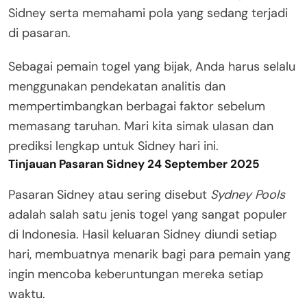
Sidney serta memahami pola yang sedang terjadi
di pasaran.
Sebagai pemain togel yang bijak, Anda harus selalu
menggunakan pendekatan analitis dan
mempertimbangkan berbagai faktor sebelum
memasang taruhan. Mari kita simak ulasan dan
prediksi lengkap untuk Sidney hari ini.
Tinjauan Pasaran Sidney 24 September 2025
Pasaran Sidney atau sering disebut
Sydney Pools
adalah salah satu jenis togel yang sangat populer
di Indonesia. Hasil keluaran Sidney diundi setiap
hari, membuatnya menarik bagi para pemain yang
ingin mencoba keberuntungan mereka setiap
waktu.