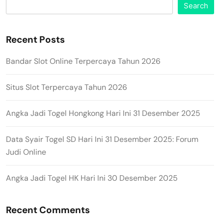
Search
Recent Posts
Bandar Slot Online Terpercaya Tahun 2026
Situs Slot Terpercaya Tahun 2026
Angka Jadi Togel Hongkong Hari Ini 31 Desember 2025
Data Syair Togel SD Hari Ini 31 Desember 2025: Forum
Judi Online
Angka Jadi Togel HK Hari Ini 30 Desember 2025
Recent Comments