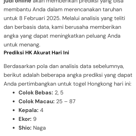
judi online
akan memberikan prediksi yang bisa
membantu Anda dalam merencanakan taruhan
untuk 8 Februari 2025. Melalui analisis yang teliti
dan berbasis data, kami berusaha memberikan
angka yang dapat meningkatkan peluang Anda
untuk menang.
Prediksi HK Akurat Hari Ini
Berdasarkan pola dan analisis data sebelumnya,
berikut adalah beberapa angka prediksi yang dapat
Anda pertimbangkan untuk togel Hongkong hari ini:
Colok Bebas:
2, 5
Colok Macau:
25 – 87
Kepala:
4
Ekor:
9
Shio:
Naga