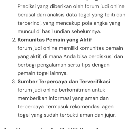
Prediksi yang diberikan oleh forum judi online
berasal dari analisis data togel yang teliti dan
terperinci, yang mencakup pola angka yang
muncul di hasil undian sebelumnya.
Komunitas Pemain yang Aktif
forum judi online memiliki komunitas pemain
yang aktif, di mana Anda bisa berdiskusi dan
berbagi pengalaman serta tips dengan
pemain togel lainnya.
Sumber Terpercaya dan Terverifikasi
forum judi online berkomitmen untuk
memberikan informasi yang aman dan
terpercaya, termasuk rekomendasi agen
togel yang sudah terbukti aman dan jujur.