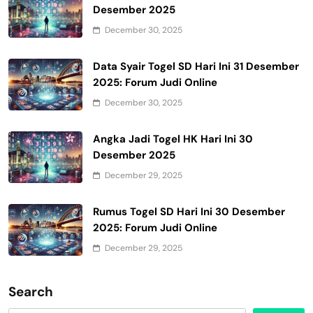
Desember 2025
December 30, 2025
Data Syair Togel SD Hari Ini 31 Desember
2025: Forum Judi Online
December 30, 2025
Angka Jadi Togel HK Hari Ini 30
Desember 2025
December 29, 2025
Rumus Togel SD Hari Ini 30 Desember
2025: Forum Judi Online
December 29, 2025
Search