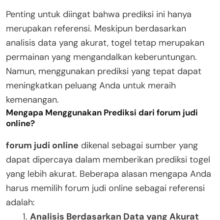
Penting untuk diingat bahwa prediksi ini hanya
merupakan referensi. Meskipun berdasarkan
analisis data yang akurat, togel tetap merupakan
permainan yang mengandalkan keberuntungan.
Namun, menggunakan prediksi yang tepat dapat
meningkatkan peluang Anda untuk meraih
kemenangan.
Mengapa Menggunakan Prediksi dari forum judi
online?
forum judi online
dikenal sebagai sumber yang
dapat dipercaya dalam memberikan prediksi togel
yang lebih akurat. Beberapa alasan mengapa Anda
harus memilih forum judi online sebagai referensi
adalah:
Analisis Berdasarkan Data yang Akurat