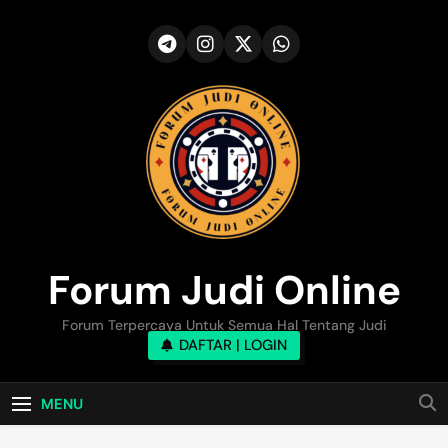
Skip
to
content
Forum Judi Online
Forum Terpercaya Untuk Semua Hal Tentang Judi
DAFTAR | LOGIN
MENU