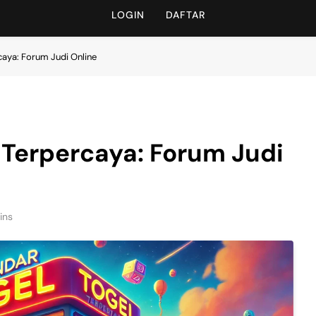
LOGIN
DAFTAR
caya: Forum Judi Online
 Terpercaya: Forum Judi
ins