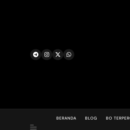
Skip
to
content
BERANDA
BLOG
BO TERPER