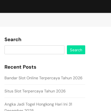
Search
Search
Recent Posts
Bandar Slot Online Terpercaya Tahun 2026
Situs Slot Terpercaya Tahun 2026
Angka Jadi Togel Hongkong Hari Ini 31
Desember 2025