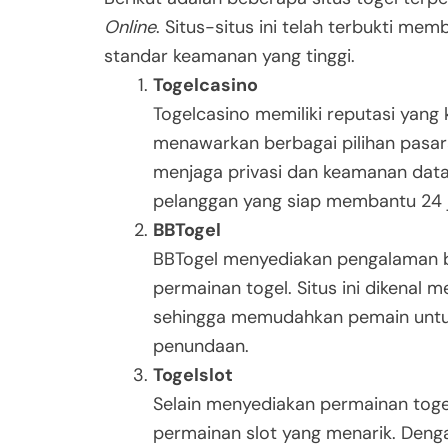
Online
. Situs-situs ini telah terbukti m
standar keamanan yang tinggi.
Togelcasino
Togelcasino memiliki reputasi yang k
menawarkan berbagai pilihan pasara
menjaga privasi dan keamanan data
pelanggan yang siap membantu 24 j
BBTogel
BBTogel menyediakan pengalaman b
permainan togel. Situs ini dikenal 
sehingga memudahkan pemain untu
penundaan.
Togelslot
Selain menyediakan permainan togel
permainan slot yang menarik. Dengan