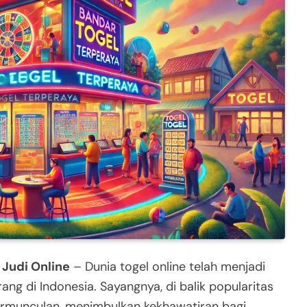
 Judi Online
– Dunia togel online telah menjadi
ang di Indonesia. Sayangnya, di balik popularitas
 bermunculan, menimbulkan kekhawatiran bagi