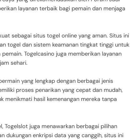
emberikan layanan terbaik bagi pemain dan menjaga
uat sebagai situs togel online yang aman. Situs ini
n togel dan sistem keamanan tingkat tinggi untuk
 pemain. Togelcasino juga memberikan layanan
am sehari.
ermain yang lengkap dengan berbagai jenis
memiliki proses penarikan yang cepat dan mudah,
k menikmati hasil kemenangan mereka tanpa
, Togelslot juga menawarkan berbagai pilihan
 dukungan enkripsi data yang canggih, situs ini