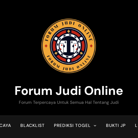
Forum Judi Online
Forum Terpercaya Untuk Semua Hal Tentang Judi
CAYA
BLACKLIST
PREDIKSI TOGEL
BUKTI JP
L