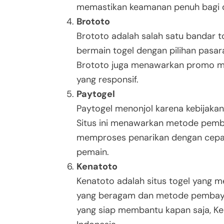
memastikan keamanan penuh bagi 
Brototo
Brototo adalah salah satu bandar
bermain togel dengan pilihan pasa
Brototo juga menawarkan promo me
yang responsif.
Paytogel
Paytogel menonjol karena kebijaka
Situs ini menawarkan metode pemba
memproses penarikan dengan cepat
pemain.
Kenatoto
Kenatoto adalah situs togel yang 
yang beragam dan metode pembaya
yang siap membantu kapan saja, Ke