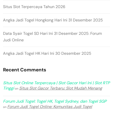
Situs Slot Terpercaya Tahun 2026
Angka Jadi Togel Hongkong Hari Ini 31 Desember 2025
Data Syair Togel SD Hari Ini 31 Desember 2025: Forum
Judi Online
Angka Jadi Togel HK Hari Ini 30 Desember 2025
Recent Comments
Situs Slot Online Terpercaya | Slot Gacor Hari Ini | Slot RTP
Tinggi
Situs Slot Gacor Terbaru: Slot Mudah Menang
on
Forum Judi Togel: Togel HK, Togel Sydney, dan Togel SGP
Forum Judi Togel Online: Komunitas Judi Togel
on