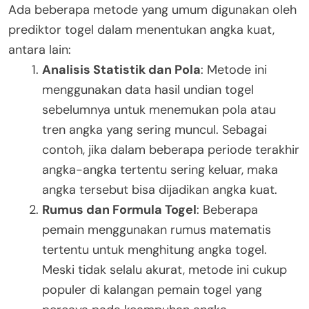
Ada beberapa metode yang umum digunakan oleh
prediktor togel dalam menentukan angka kuat,
antara lain:
Analisis Statistik dan Pola
: Metode ini
menggunakan data hasil undian togel
sebelumnya untuk menemukan pola atau
tren angka yang sering muncul. Sebagai
contoh, jika dalam beberapa periode terakhir
angka-angka tertentu sering keluar, maka
angka tersebut bisa dijadikan angka kuat.
Rumus dan Formula Togel
: Beberapa
pemain menggunakan rumus matematis
tertentu untuk menghitung angka togel.
Meski tidak selalu akurat, metode ini cukup
populer di kalangan pemain togel yang