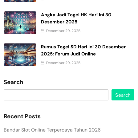
Angka Jadi Togel HK Hari Ini 30
Desember 2025
December 29, 2025
Rumus Togel SD Hari Ini 30 Desember
2025: Forum Judi Online
December 29, 2025
Search
Search
Recent Posts
Bandar Slot Online Terpercaya Tahun 2026