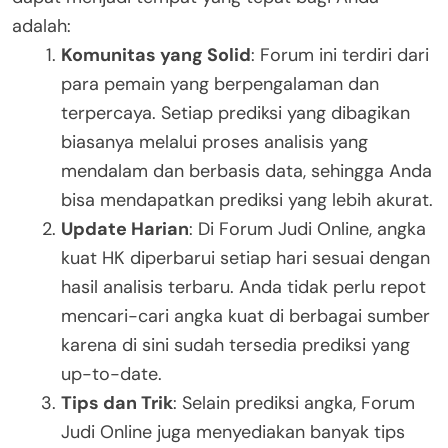
adalah:
Komunitas yang Solid
: Forum ini terdiri dari
para pemain yang berpengalaman dan
terpercaya. Setiap prediksi yang dibagikan
biasanya melalui proses analisis yang
mendalam dan berbasis data, sehingga Anda
bisa mendapatkan prediksi yang lebih akurat.
Update Harian
: Di Forum Judi Online, angka
kuat HK diperbarui setiap hari sesuai dengan
hasil analisis terbaru. Anda tidak perlu repot
mencari-cari angka kuat di berbagai sumber
karena di sini sudah tersedia prediksi yang
up-to-date.
Tips dan Trik
: Selain prediksi angka, Forum
Judi Online juga menyediakan banyak tips