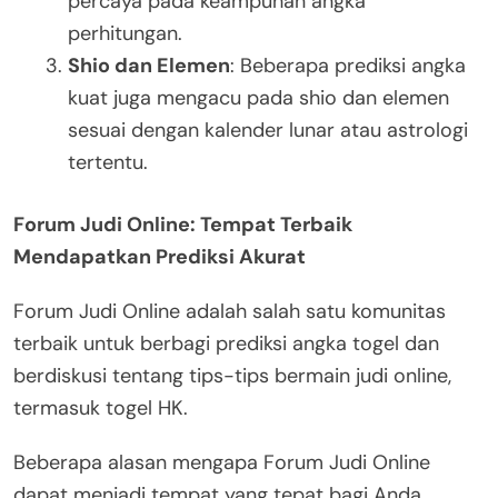
percaya pada keampuhan angka
perhitungan.
Shio dan Elemen
: Beberapa prediksi angka
kuat juga mengacu pada shio dan elemen
sesuai dengan kalender lunar atau astrologi
tertentu.
Forum Judi Online: Tempat Terbaik
Mendapatkan Prediksi Akurat
Forum Judi Online adalah salah satu komunitas
terbaik untuk berbagi prediksi angka togel dan
berdiskusi tentang tips-tips bermain judi online,
termasuk togel HK.
Beberapa alasan mengapa Forum Judi Online
dapat menjadi tempat yang tepat bagi Anda