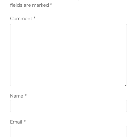
fields are marked
*
Comment
*
Name
*
Email
*