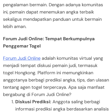
pengalaman bermain. Dengan adanya komunitas
ini, pemain dapat menemukan angka terbaik
sekaligus mendapatkan panduan untuk bermain
lebih aman.
Forum Judi Online: Tempat Berkumpulnya
Penggemar Togel
Forum Judi Online
adalah komunitas virtual yang
menjadi tempat diskusi pemain judi, termasuk
togel Hongkong. Platform ini memungkinkan
anggotanya berbagi prediksi angka, tips, dan ulasan
tentang agen togel terpercaya. Apa saja manfaat
bergabung di Forum Judi Online?
Diskusi Prediksi:
Anggota saling berbagi
informasi prediksi angka berdasarkan analisis