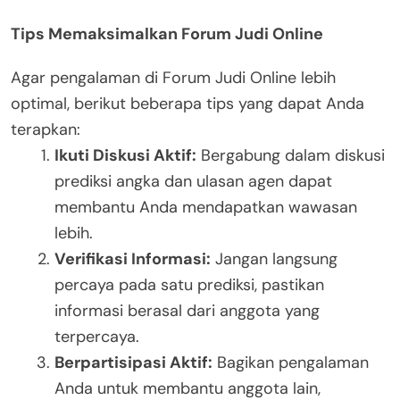
Tips Memaksimalkan Forum Judi Online
Agar pengalaman di Forum Judi Online lebih
optimal, berikut beberapa tips yang dapat Anda
terapkan:
Ikuti Diskusi Aktif:
Bergabung dalam diskusi
prediksi angka dan ulasan agen dapat
membantu Anda mendapatkan wawasan
lebih.
Verifikasi Informasi:
Jangan langsung
percaya pada satu prediksi, pastikan
informasi berasal dari anggota yang
terpercaya.
Berpartisipasi Aktif:
Bagikan pengalaman
Anda untuk membantu anggota lain,