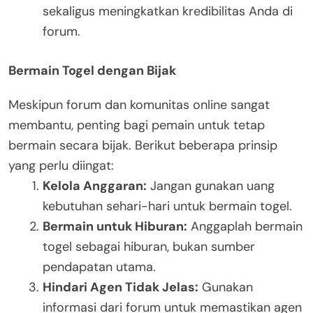
sekaligus meningkatkan kredibilitas Anda di
forum.
Bermain Togel dengan Bijak
Meskipun forum dan komunitas online sangat
membantu, penting bagi pemain untuk tetap
bermain secara bijak. Berikut beberapa prinsip
yang perlu diingat:
Kelola Anggaran:
Jangan gunakan uang
kebutuhan sehari-hari untuk bermain togel.
Bermain untuk Hiburan:
Anggaplah bermain
togel sebagai hiburan, bukan sumber
pendapatan utama.
Hindari Agen Tidak Jelas:
Gunakan
informasi dari forum untuk memastikan agen