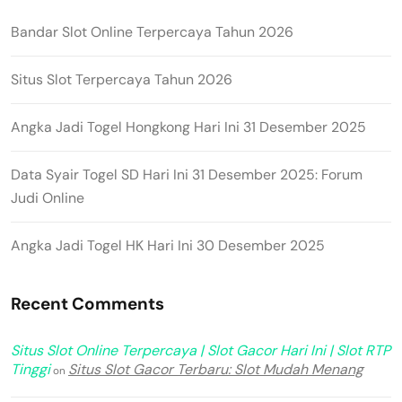
Bandar Slot Online Terpercaya Tahun 2026
Situs Slot Terpercaya Tahun 2026
Angka Jadi Togel Hongkong Hari Ini 31 Desember 2025
Data Syair Togel SD Hari Ini 31 Desember 2025: Forum
Judi Online
Angka Jadi Togel HK Hari Ini 30 Desember 2025
Recent Comments
Situs Slot Online Terpercaya | Slot Gacor Hari Ini | Slot RTP
Tinggi
Situs Slot Gacor Terbaru: Slot Mudah Menang
on