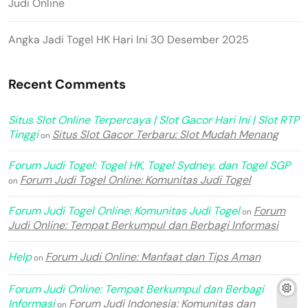
Judi Online
Angka Jadi Togel HK Hari Ini 30 Desember 2025
Recent Comments
Situs Slot Online Terpercaya | Slot Gacor Hari Ini | Slot RTP
Tinggi
Situs Slot Gacor Terbaru: Slot Mudah Menang
on
Forum Judi Togel: Togel HK, Togel Sydney, dan Togel SGP
Forum Judi Togel Online: Komunitas Judi Togel
on
Forum Judi Togel Online: Komunitas Judi Togel
Forum
on
Judi Online: Tempat Berkumpul dan Berbagi Informasi
Help
Forum Judi Online: Manfaat dan Tips Aman
on
Forum Judi Online: Tempat Berkumpul dan Berbagi
Informasi
Forum Judi Indonesia: Komunitas dan
on