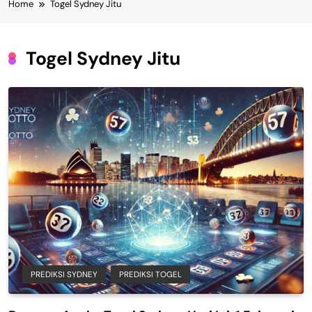
Home
Togel Sydney Jitu
Togel Sydney Jitu
PREDIKSI SYDNEY
PREDIKSI TOGEL