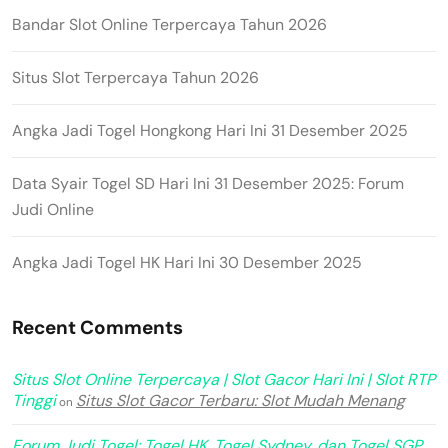
Bandar Slot Online Terpercaya Tahun 2026
Situs Slot Terpercaya Tahun 2026
Angka Jadi Togel Hongkong Hari Ini 31 Desember 2025
Data Syair Togel SD Hari Ini 31 Desember 2025: Forum
Judi Online
Angka Jadi Togel HK Hari Ini 30 Desember 2025
Recent Comments
Situs Slot Online Terpercaya | Slot Gacor Hari Ini | Slot RTP
Tinggi
Situs Slot Gacor Terbaru: Slot Mudah Menang
on
Forum Judi Togel: Togel HK, Togel Sydney, dan Togel SGP