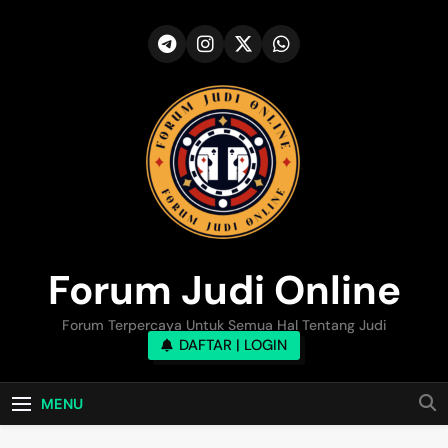
Skip
to
content
Forum Judi Online
Forum Terpercaya Untuk Semua Hal Tentang Judi
DAFTAR | LOGIN
MENU