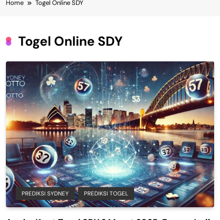
Home
Togel Online SDY
Togel Online SDY
PREDIKSI SYDNEY
PREDIKSI TOGEL