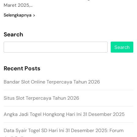
Maret 2025,…
Selengkapnya
Search
Search
Recent Posts
Bandar Slot Online Terpercaya Tahun 2026
Situs Slot Terpercaya Tahun 2026
Angka Jadi Togel Hongkong Hari Ini 31 Desember 2025
Data Syair Togel SD Hari Ini 31 Desember 2025: Forum