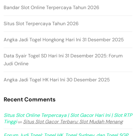
Bandar Slot Online Terpercaya Tahun 2026
Situs Slot Terpercaya Tahun 2026
Angka Jadi Togel Hongkong Hari Ini 31 Desember 2025
Data Syair Togel SD Hari Ini 31 Desember 2025: Forum
Judi Online
Angka Jadi Togel HK Hari Ini 30 Desember 2025
Recent Comments
Situs Slot Online Terpercaya | Slot Gacor Hari Ini | Slot RTP
Tinggi
Situs Slot Gacor Terbaru: Slot Mudah Menang
on
Forum Judi Togel: Togel HK, Togel Sydney, dan Togel SGP