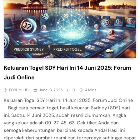
PREDIKSI SYDNEY
PREDIKSI TOGEL
Keluaran Togel SDY Hari Ini 14 Juni 2025: Forum
Judi Online
FORUMJUDI
June 13, 2025
0
4 Mins
Keluaran Togel SDY Hari Ini 14 Juni 2025: Forum Judi Online
– Bagi para pemain togel, hasil keluaran Sydney (SDY) hari
ini, Sabtu, 14 Juni 2025, sudah resmi diumumkan. Angka
yang keluar adalah 09-27-45-63. Cek tiket Anda dan
semoga keberuntungan berpihak kepada Anda! Hasil ini
diperoleh dari sumber resmi dan terpercaya sehingga dapat