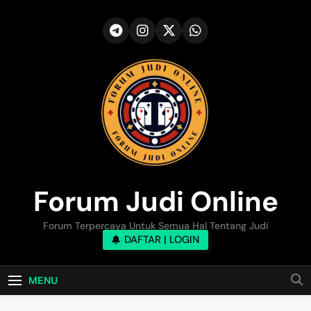
Skip
to
content
Forum Judi Online
Forum Terpercaya Untuk Semua Hal Tentang Judi
DAFTAR | LOGIN
MENU