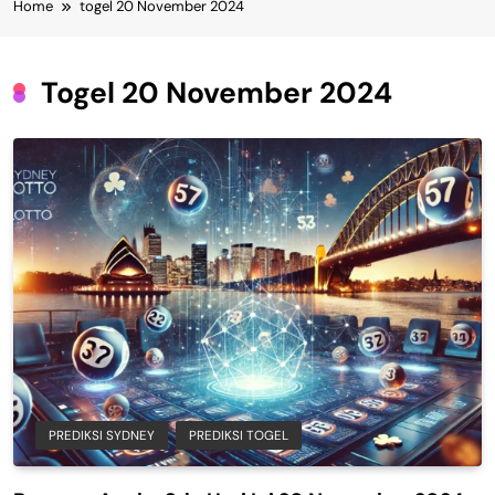
Home
togel 20 November 2024
Togel 20 November 2024
PREDIKSI SYDNEY
PREDIKSI TOGEL