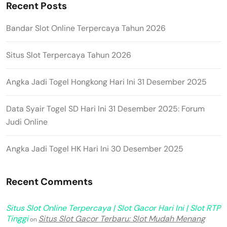
Recent Posts
Bandar Slot Online Terpercaya Tahun 2026
Situs Slot Terpercaya Tahun 2026
Angka Jadi Togel Hongkong Hari Ini 31 Desember 2025
Data Syair Togel SD Hari Ini 31 Desember 2025: Forum
Judi Online
Angka Jadi Togel HK Hari Ini 30 Desember 2025
Recent Comments
Situs Slot Online Terpercaya | Slot Gacor Hari Ini | Slot RTP
Tinggi
Situs Slot Gacor Terbaru: Slot Mudah Menang
on