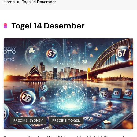
Home
Togel 14 Desember
Togel 14 Desember
PREDIKSI SYDNEY
PREDIKSI TOGEL