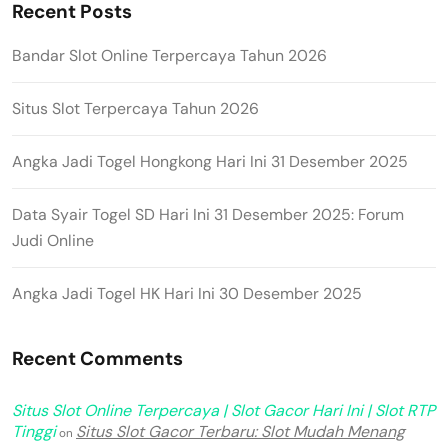
Recent Posts
Bandar Slot Online Terpercaya Tahun 2026
Situs Slot Terpercaya Tahun 2026
Angka Jadi Togel Hongkong Hari Ini 31 Desember 2025
Data Syair Togel SD Hari Ini 31 Desember 2025: Forum
Judi Online
Angka Jadi Togel HK Hari Ini 30 Desember 2025
Recent Comments
Situs Slot Online Terpercaya | Slot Gacor Hari Ini | Slot RTP
Tinggi
Situs Slot Gacor Terbaru: Slot Mudah Menang
on