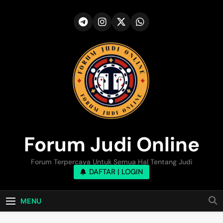
Skip
to
content
Forum Judi Online
Forum Terpercaya Untuk Semua Hal Tentang Judi
DAFTAR | LOGIN
MENU