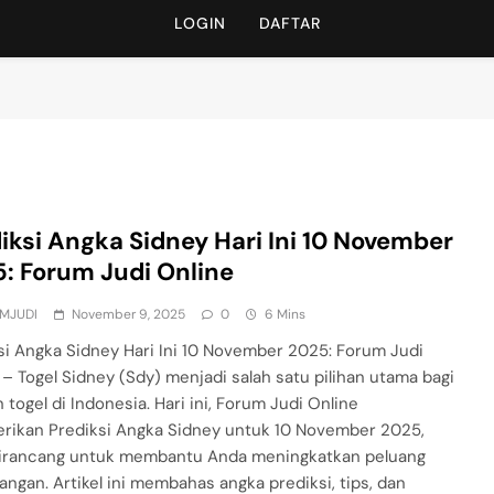
LOGIN
DAFTAR
iksi Angka Sidney Hari Ini 10 November
: Forum Judi Online
MJUDI
November 9, 2025
0
6 Mins
si Angka Sidney Hari Ini 10 November 2025: Forum Judi
 – Togel Sidney (Sdy) menjadi salah satu pilihan utama bagi
 togel di Indonesia. Hari ini, Forum Judi Online
ikan Prediksi Angka Sidney untuk 10 November 2025,
irancang untuk membantu Anda meningkatkan peluang
ngan. Artikel ini membahas angka prediksi, tips, dan