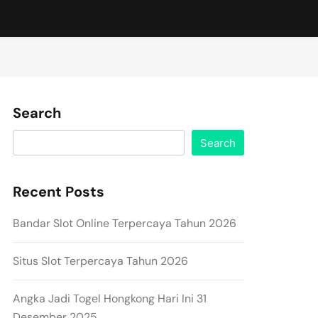
Search
Search
Recent Posts
Bandar Slot Online Terpercaya Tahun 2026
Situs Slot Terpercaya Tahun 2026
Angka Jadi Togel Hongkong Hari Ini 31
Desember 2025