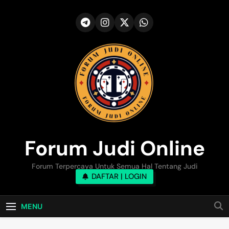
Skip
to
content
Forum Judi Online
Forum Terpercaya Untuk Semua Hal Tentang Judi
DAFTAR | LOGIN
MENU