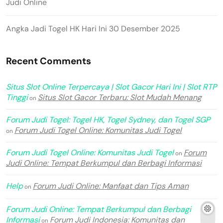
Judi Online
Angka Jadi Togel HK Hari Ini 30 Desember 2025
Recent Comments
Situs Slot Online Terpercaya | Slot Gacor Hari Ini | Slot RTP
Tinggi
Situs Slot Gacor Terbaru: Slot Mudah Menang
on
Forum Judi Togel: Togel HK, Togel Sydney, dan Togel SGP
Forum Judi Togel Online: Komunitas Judi Togel
on
Forum Judi Togel Online: Komunitas Judi Togel
Forum
on
Judi Online: Tempat Berkumpul dan Berbagi Informasi
Help
Forum Judi Online: Manfaat dan Tips Aman
on
Forum Judi Online: Tempat Berkumpul dan Berbagi
Informasi
Forum Judi Indonesia: Komunitas dan
on