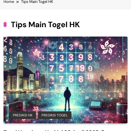
Home
Tips Main Togel HK
Tips Main Togel HK
PREDIKSI HK
PREDIKSI TOGEL