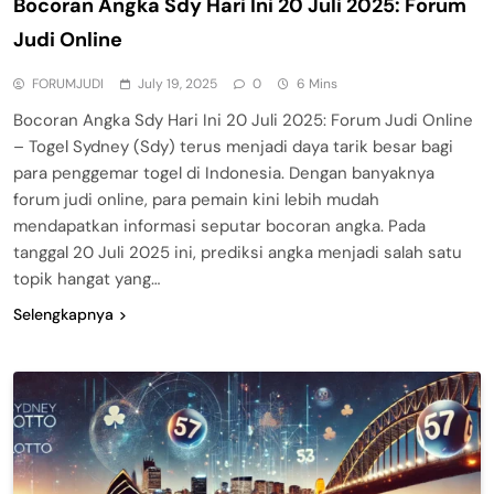
Bocoran Angka Sdy Hari Ini 20 Juli 2025: Forum
Judi Online
FORUMJUDI
July 19, 2025
0
6 Mins
Bocoran Angka Sdy Hari Ini 20 Juli 2025: Forum Judi Online
– Togel Sydney (Sdy) terus menjadi daya tarik besar bagi
para penggemar togel di Indonesia. Dengan banyaknya
forum judi online, para pemain kini lebih mudah
mendapatkan informasi seputar bocoran angka. Pada
tanggal 20 Juli 2025 ini, prediksi angka menjadi salah satu
topik hangat yang…
Selengkapnya