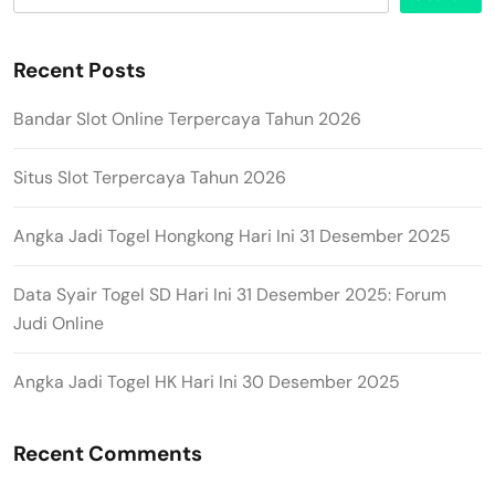
Recent Posts
Bandar Slot Online Terpercaya Tahun 2026
Situs Slot Terpercaya Tahun 2026
Angka Jadi Togel Hongkong Hari Ini 31 Desember 2025
Data Syair Togel SD Hari Ini 31 Desember 2025: Forum
Judi Online
Angka Jadi Togel HK Hari Ini 30 Desember 2025
Recent Comments