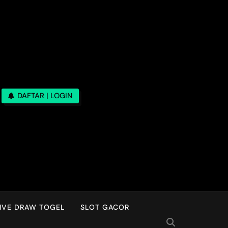
DAFTAR | LOGIN
IVE DRAW TOGEL
SLOT GACOR