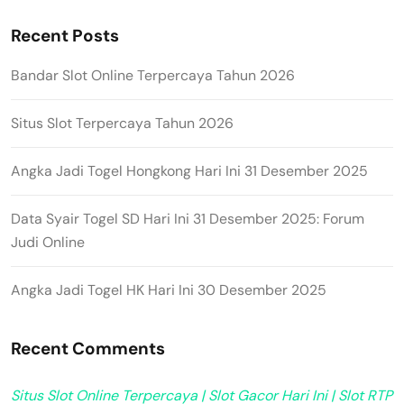
Recent Posts
Bandar Slot Online Terpercaya Tahun 2026
Situs Slot Terpercaya Tahun 2026
Angka Jadi Togel Hongkong Hari Ini 31 Desember 2025
Data Syair Togel SD Hari Ini 31 Desember 2025: Forum
Judi Online
Angka Jadi Togel HK Hari Ini 30 Desember 2025
Recent Comments
Situs Slot Online Terpercaya | Slot Gacor Hari Ini | Slot RTP