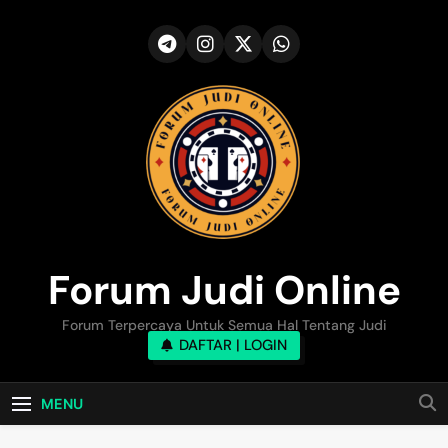
Skip
to
content
Forum Judi Online
Forum Terpercaya Untuk Semua Hal Tentang Judi
DAFTAR | LOGIN
MENU