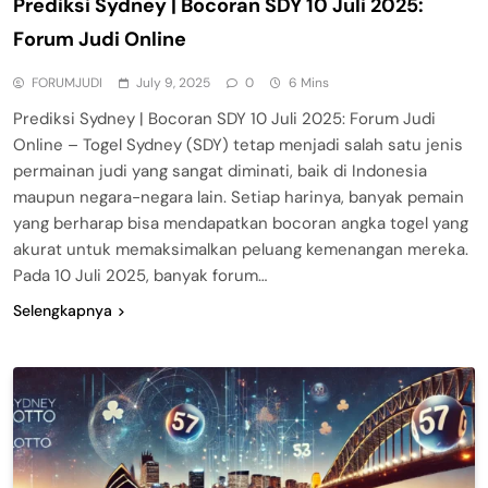
Prediksi Sydney | Bocoran SDY 10 Juli 2025:
Forum Judi Online
FORUMJUDI
July 9, 2025
0
6 Mins
Prediksi Sydney | Bocoran SDY 10 Juli 2025: Forum Judi
Online – Togel Sydney (SDY) tetap menjadi salah satu jenis
permainan judi yang sangat diminati, baik di Indonesia
maupun negara-negara lain. Setiap harinya, banyak pemain
yang berharap bisa mendapatkan bocoran angka togel yang
akurat untuk memaksimalkan peluang kemenangan mereka.
Pada 10 Juli 2025, banyak forum…
Selengkapnya