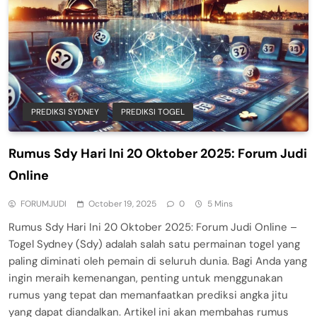
PREDIKSI SYDNEY
PREDIKSI TOGEL
Rumus Sdy Hari Ini 20 Oktober 2025: Forum Judi
Online
FORUMJUDI
October 19, 2025
0
5 Mins
Rumus Sdy Hari Ini 20 Oktober 2025: Forum Judi Online –
Togel Sydney (Sdy) adalah salah satu permainan togel yang
paling diminati oleh pemain di seluruh dunia. Bagi Anda yang
ingin meraih kemenangan, penting untuk menggunakan
rumus yang tepat dan memanfaatkan prediksi angka jitu
yang dapat diandalkan. Artikel ini akan membahas rumus