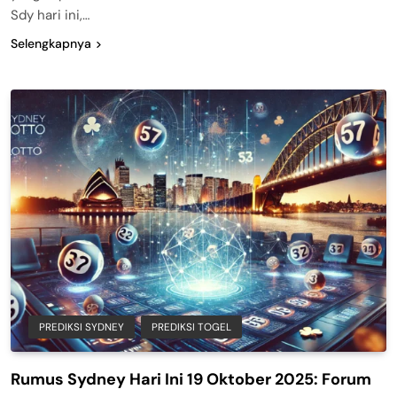
Sdy hari ini,…
Selengkapnya
PREDIKSI SYDNEY
PREDIKSI TOGEL
Rumus Sydney Hari Ini 19 Oktober 2025: Forum