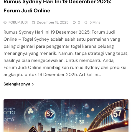
Rumus Sydney Hari Ini 19 Desember 2025:
Forum Judi Online
FORUMJUDI
December 18, 2025
0
5 Mins
Rumus Sydney Hari Ini 19 Desember 2025: Forum Judi
Online – Togel Sydney adalah salah satu permainan yang
paling digemari para penggemar togel karena peluang
menangnya yang menarik. Namun, tanpa strategi yang tepat,
hasilnya bisa mengecewakan. Untuk membantu Anda,
Forum Judi Online membagikan rumus Sydney dan prediksi
angka jitu untuk 19 Desember 2025. Artikel ini…
Selengkapnya