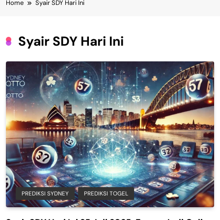
Home
Syair SDY Hari Ini
Syair SDY Hari Ini
PREDIKSI SYDNEY
PREDIKSI TOGEL