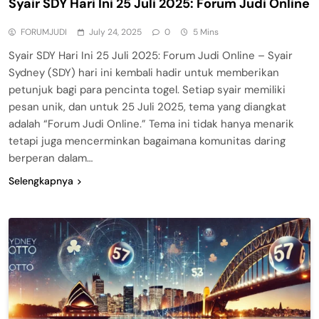
Syair SDY Hari Ini 25 Juli 2025: Forum Judi Online
FORUMJUDI
July 24, 2025
0
5 Mins
Syair SDY Hari Ini 25 Juli 2025: Forum Judi Online – Syair
Sydney (SDY) hari ini kembali hadir untuk memberikan
petunjuk bagi para pencinta togel. Setiap syair memiliki
pesan unik, dan untuk 25 Juli 2025, tema yang diangkat
adalah “Forum Judi Online.” Tema ini tidak hanya menarik
tetapi juga mencerminkan bagaimana komunitas daring
berperan dalam…
Selengkapnya