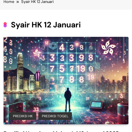
Home
Syair HK 12 Januari
Syair HK 12 Januari
PREDIKSI HK
PREDIKSI TOGEL