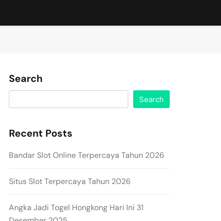
Search
Search
Recent Posts
Bandar Slot Online Terpercaya Tahun 2026
Situs Slot Terpercaya Tahun 2026
Angka Jadi Togel Hongkong Hari Ini 31
Desember 2025