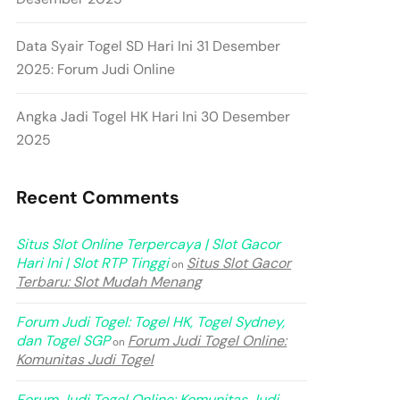
Data Syair Togel SD Hari Ini 31 Desember
2025: Forum Judi Online
Angka Jadi Togel HK Hari Ini 30 Desember
2025
Recent Comments
Situs Slot Online Terpercaya | Slot Gacor
Hari Ini | Slot RTP Tinggi
Situs Slot Gacor
on
Terbaru: Slot Mudah Menang
Forum Judi Togel: Togel HK, Togel Sydney,
dan Togel SGP
Forum Judi Togel Online:
on
Komunitas Judi Togel
Forum Judi Togel Online: Komunitas Judi