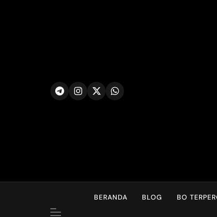
Skip
to
content
BERANDA
BLOG
BO TERPER