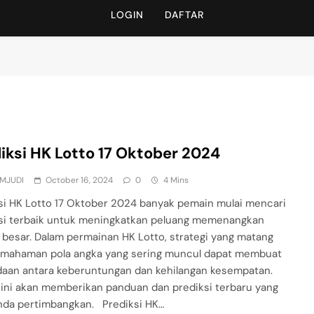
LOGIN
DAFTAR
iksi HK Lotto 17 Oktober 2024
MJUDI
October 16, 2024
0
4 Mins
si HK Lotto 17 Oktober 2024 banyak pemain mulai mencari
si terbaik untuk meningkatkan peluang memenangkan
 besar. Dalam permainan HK Lotto, strategi yang matang
mahaman pola angka yang sering muncul dapat membuat
aan antara keberuntungan dan kehilangan kesempatan.
l ini akan memberikan panduan dan prediksi terbaru yang
nda pertimbangkan. Prediksi HK…