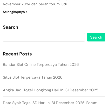
November 2024 dan peran forum judi…
Selengkapnya
Search
Search
Recent Posts
Bandar Slot Online Terpercaya Tahun 2026
Situs Slot Terpercaya Tahun 2026
Angka Jadi Togel Hongkong Hari Ini 31 Desember 2025
Data Syair Togel SD Hari Ini 31 Desember 2025: Forum