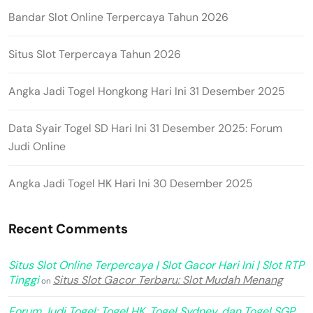
Bandar Slot Online Terpercaya Tahun 2026
Situs Slot Terpercaya Tahun 2026
Angka Jadi Togel Hongkong Hari Ini 31 Desember 2025
Data Syair Togel SD Hari Ini 31 Desember 2025: Forum
Judi Online
Angka Jadi Togel HK Hari Ini 30 Desember 2025
Recent Comments
Situs Slot Online Terpercaya | Slot Gacor Hari Ini | Slot RTP
Tinggi
Situs Slot Gacor Terbaru: Slot Mudah Menang
on
Forum Judi Togel: Togel HK, Togel Sydney, dan Togel SGP