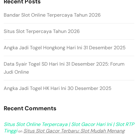
Recent Posts
Bandar Slot Online Terpercaya Tahun 2026
Situs Slot Terpercaya Tahun 2026
Angka Jadi Togel Hongkong Hari Ini 31 Desember 2025
Data Syair Togel SD Hari Ini 31 Desember 2025: Forum
Judi Online
Angka Jadi Togel HK Hari Ini 30 Desember 2025
Recent Comments
Situs Slot Online Terpercaya | Slot Gacor Hari Ini | Slot RTP
Tinggi
Situs Slot Gacor Terbaru: Slot Mudah Menang
on