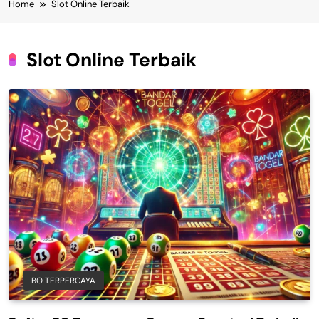
Home
Slot Online Terbaik
Slot Online Terbaik
BO TERPERCAYA