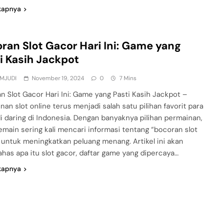
kapnya
ran Slot Gacor Hari Ini: Game yang
i Kasih Jackpot
MJUDI
November 19, 2024
0
7 Mins
n Slot Gacor Hari Ini: Game yang Pasti Kasih Jackpot –
nan slot online terus menjadi salah satu pilihan favorit para
i daring di Indonesia. Dengan banyaknya pilihan permainan,
emain sering kali mencari informasi tentang “bocoran slot
 untuk meningkatkan peluang menang. Artikel ini akan
as apa itu slot gacor, daftar game yang dipercaya…
kapnya