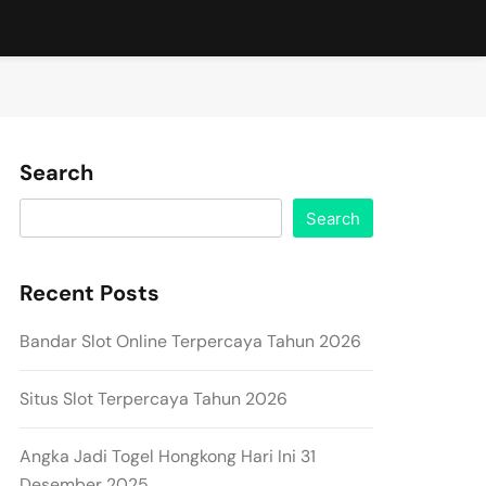
Search
Search
Recent Posts
Bandar Slot Online Terpercaya Tahun 2026
Situs Slot Terpercaya Tahun 2026
Angka Jadi Togel Hongkong Hari Ini 31
Desember 2025