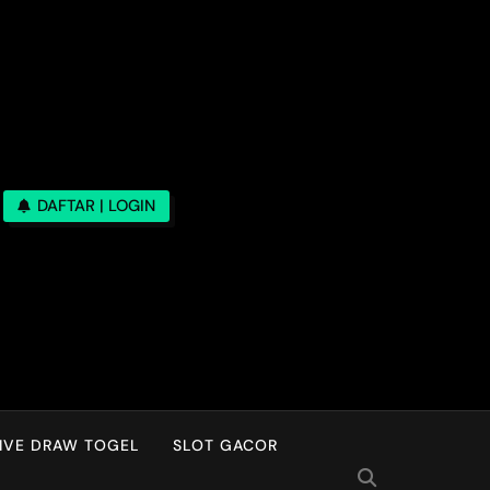
DAFTAR | LOGIN
IVE DRAW TOGEL
SLOT GACOR