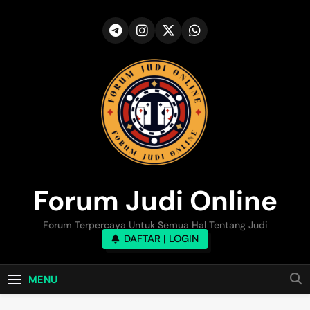
Skip
to
content
Forum Judi Online
Forum Terpercaya Untuk Semua Hal Tentang Judi
DAFTAR | LOGIN
MENU