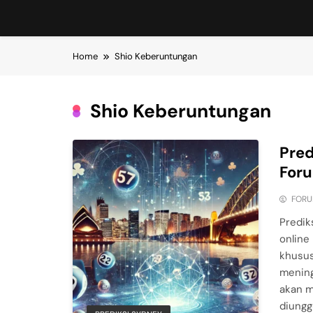
Home
Shio Keberuntungan
Shio Keberuntungan
Pred
Foru
FORU
Prediks
online
khusus
mening
akan m
diungg