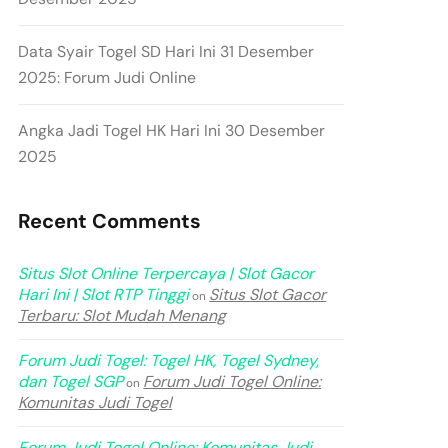
Data Syair Togel SD Hari Ini 31 Desember
2025: Forum Judi Online
Angka Jadi Togel HK Hari Ini 30 Desember
2025
Recent Comments
Situs Slot Online Terpercaya | Slot Gacor
Hari Ini | Slot RTP Tinggi
Situs Slot Gacor
on
Terbaru: Slot Mudah Menang
Forum Judi Togel: Togel HK, Togel Sydney,
dan Togel SGP
Forum Judi Togel Online:
on
Komunitas Judi Togel
Forum Judi Togel Online: Komunitas Judi