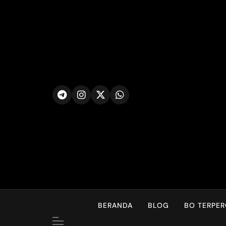
Skip
to
content
BERANDA
BLOG
BO TERPER