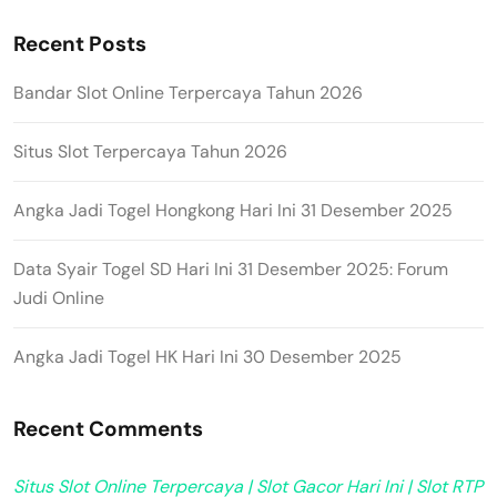
Recent Posts
Bandar Slot Online Terpercaya Tahun 2026
Situs Slot Terpercaya Tahun 2026
Angka Jadi Togel Hongkong Hari Ini 31 Desember 2025
Data Syair Togel SD Hari Ini 31 Desember 2025: Forum
Judi Online
Angka Jadi Togel HK Hari Ini 30 Desember 2025
Recent Comments
Situs Slot Online Terpercaya | Slot Gacor Hari Ini | Slot RTP