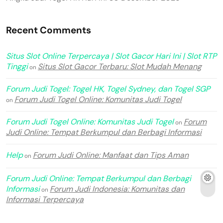
Recent Comments
Situs Slot Online Terpercaya | Slot Gacor Hari Ini | Slot RTP
Tinggi
Situs Slot Gacor Terbaru: Slot Mudah Menang
on
Forum Judi Togel: Togel HK, Togel Sydney, dan Togel SGP
Forum Judi Togel Online: Komunitas Judi Togel
on
Forum Judi Togel Online: Komunitas Judi Togel
Forum
on
Judi Online: Tempat Berkumpul dan Berbagi Informasi
Help
Forum Judi Online: Manfaat dan Tips Aman
on
Forum Judi Online: Tempat Berkumpul dan Berbagi
Informasi
Forum Judi Indonesia: Komunitas dan
on
Informasi Terpercaya