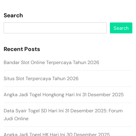
Search
Search
Recent Posts
Bandar Slot Online Terpercaya Tahun 2026
Situs Slot Terpercaya Tahun 2026
Angka Jadi Togel Hongkong Hari Ini 31 Desember 2025
Data Syair Togel SD Hari Ini 31 Desember 2025: Forum
Judi Online
Angka Jadi Togel HK Hari Ini 30 Desember 2025