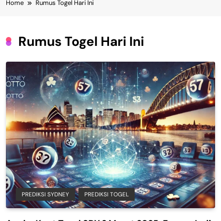
Home
Rumus Togel Hari Ini
Rumus Togel Hari Ini
PREDIKSI SYDNEY
PREDIKSI TOGEL