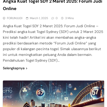
Angka Kuat Togel SDY 2 Maret 2025: Forum Judi
Online
FORUMJUDI
March 1, 2025
0
3 Mins
Angka Kuat Togel SDY 2 Maret 2025: Forum Judi Online –
Prediksi angka kuat Togel Sydney (SDY) untuk 2 Maret 2025
kini telah hadir! Artikel ini akan membahas angka-angka
prediksi berdasarkan metode “Forum Judi Online” yang
populer di kalangan pecinta togel. Simak ulasannya berikut
ini untuk meningkatkan peluang Anda dalam bermain.
Pendahuluan Togel Sydney (SDY)…
Selengkapnya