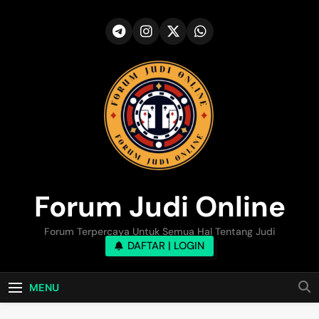
Skip
to
content
Forum Judi Online
Forum Terpercaya Untuk Semua Hal Tentang Judi
DAFTAR | LOGIN
MENU