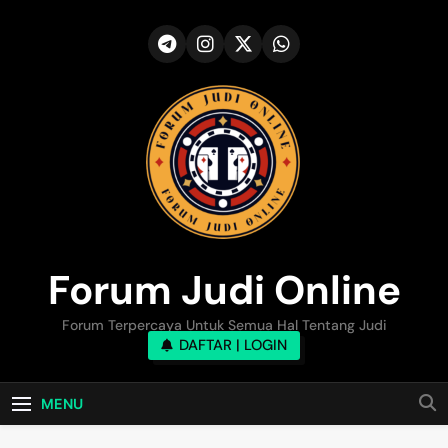
Skip
to
content
Forum Judi Online
Forum Terpercaya Untuk Semua Hal Tentang Judi
DAFTAR | LOGIN
MENU