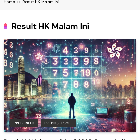
Home
Result HK Malam Ini
Result HK Malam Ini
PREDIKSI HK
PREDIKSI TOGEL