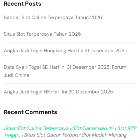
Recent Posts
Bandar Slot Online Terpercaya Tahun 2026
Situs Slot Terpercaya Tahun 2026
Angka Jadi Togel Hongkong Hari Ini 31 Desember 2025
Data Syair Togel SD Hari Ini 31 Desember 2025: Forum
Judi Online
Angka Jadi Togel HK Hari Ini 30 Desember 2025
Recent Comments
Situs Slot Online Terpercaya | Slot Gacor Hari Ini | Slot RTP
Tinggi
Situs Slot Gacor Terbaru: Slot Mudah Menang
on