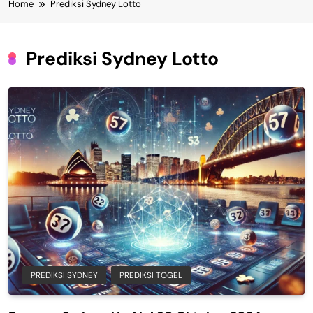
Home
Prediksi Sydney Lotto
Prediksi Sydney Lotto
PREDIKSI SYDNEY
PREDIKSI TOGEL