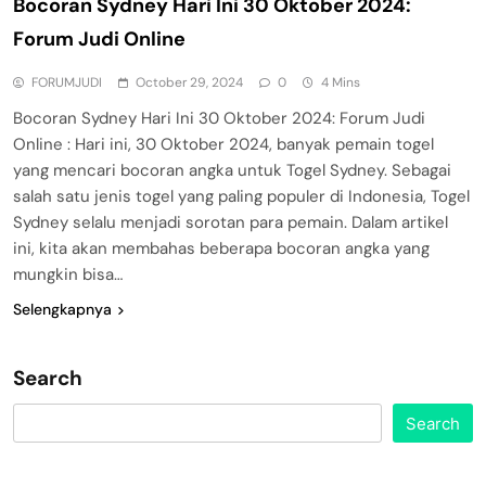
Bocoran Sydney Hari Ini 30 Oktober 2024:
Forum Judi Online
FORUMJUDI
October 29, 2024
0
4 Mins
Bocoran Sydney Hari Ini 30 Oktober 2024: Forum Judi
Online : Hari ini, 30 Oktober 2024, banyak pemain togel
yang mencari bocoran angka untuk Togel Sydney. Sebagai
salah satu jenis togel yang paling populer di Indonesia, Togel
Sydney selalu menjadi sorotan para pemain. Dalam artikel
ini, kita akan membahas beberapa bocoran angka yang
mungkin bisa…
Selengkapnya
Search
Search