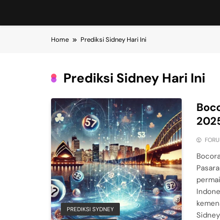
Home
Prediksi Sidney Hari Ini
Prediksi Sidney Hari Ini
Boco
2025
FORU
Bocora
Pasara
permai
Indone
kemena
PREDIKSI SYDNEY
Sidney