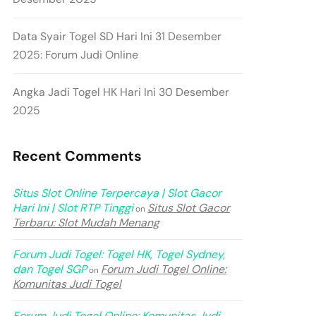
Data Syair Togel SD Hari Ini 31 Desember
2025: Forum Judi Online
Angka Jadi Togel HK Hari Ini 30 Desember
2025
Recent Comments
Situs Slot Online Terpercaya | Slot Gacor
Hari Ini | Slot RTP Tinggi
Situs Slot Gacor
on
Terbaru: Slot Mudah Menang
Forum Judi Togel: Togel HK, Togel Sydney,
dan Togel SGP
Forum Judi Togel Online:
on
Komunitas Judi Togel
Forum Judi Togel Online: Komunitas Judi