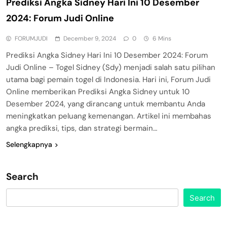
Prediksi Angka Sidney Hari Ini 10 Desember
2024: Forum Judi Online
FORUMJUDI
December 9, 2024
0
6 Mins
Prediksi Angka Sidney Hari Ini 10 Desember 2024: Forum
Judi Online – Togel Sidney (Sdy) menjadi salah satu pilihan
utama bagi pemain togel di Indonesia. Hari ini, Forum Judi
Online memberikan Prediksi Angka Sidney untuk 10
Desember 2024, yang dirancang untuk membantu Anda
meningkatkan peluang kemenangan. Artikel ini membahas
angka prediksi, tips, dan strategi bermain…
Selengkapnya
Search
Search