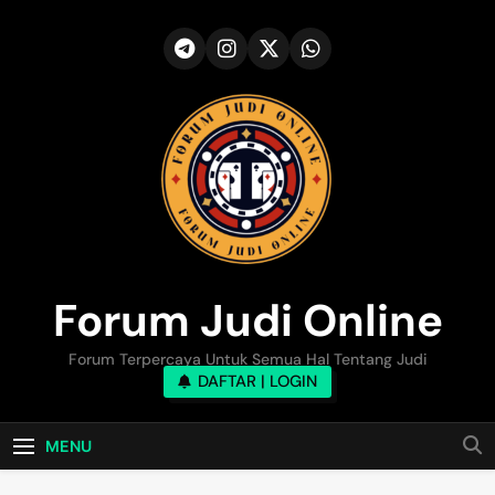
Skip
to
content
Forum Judi Online
Forum Terpercaya Untuk Semua Hal Tentang Judi
DAFTAR | LOGIN
MENU