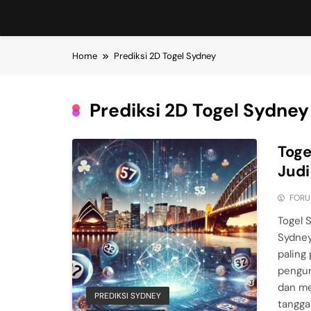
Home
Prediksi 2D Togel Sydney
Prediksi 2D Togel Sydney
Toge
Judi
FORU
Togel 
Sydney
paling
pengun
dan me
PREDIKSI SYDNEY
tangga