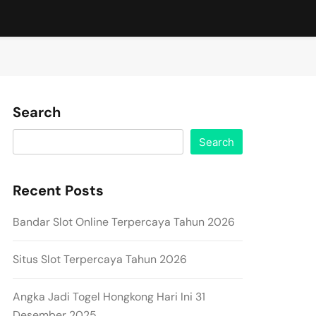
Search
Search
Recent Posts
Bandar Slot Online Terpercaya Tahun 2026
Situs Slot Terpercaya Tahun 2026
Angka Jadi Togel Hongkong Hari Ini 31
Desember 2025