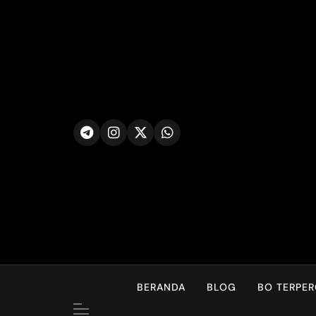
Skip
to
content
BERANDA
BLOG
BO TERPER