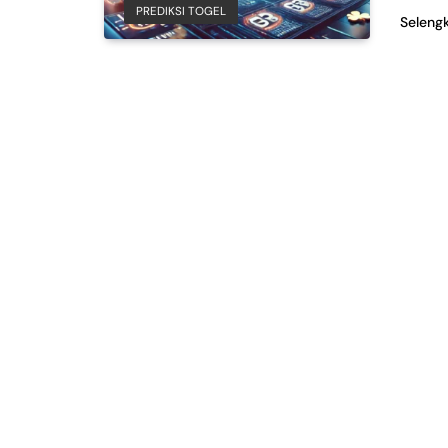
PREDIKSI TOGEL
Seleng