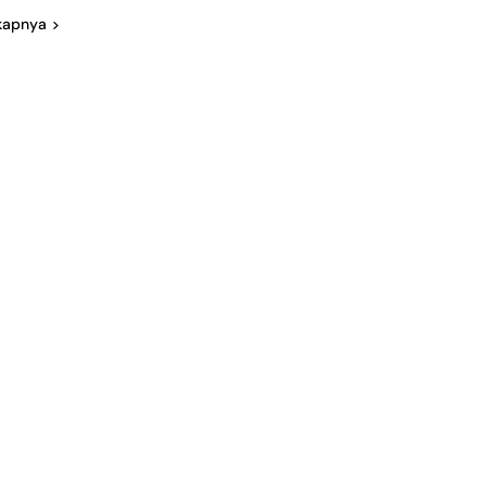
kapnya