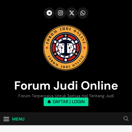
Skip
to
content
Forum Judi Online
Forum Terpercaya Untuk Semua Hal Tentang Judi
DAFTAR | LOGIN
MENU