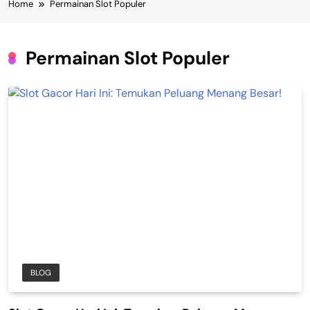
Home
Permainan Slot Populer
Permainan Slot Populer
BLOG