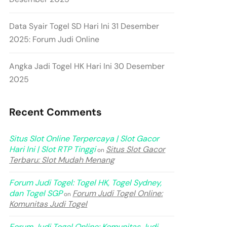
Data Syair Togel SD Hari Ini 31 Desember
2025: Forum Judi Online
Angka Jadi Togel HK Hari Ini 30 Desember
2025
Recent Comments
Situs Slot Online Terpercaya | Slot Gacor
Hari Ini | Slot RTP Tinggi
Situs Slot Gacor
on
Terbaru: Slot Mudah Menang
Forum Judi Togel: Togel HK, Togel Sydney,
dan Togel SGP
Forum Judi Togel Online:
on
Komunitas Judi Togel
Forum Judi Togel Online: Komunitas Judi