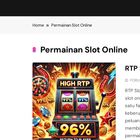
Home
Permainan Slot Online
Permainan Slot Online
RTP 
FORU
RTP Sl
slot on
satu f
keberu
peluan
membic
permai