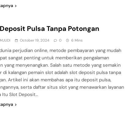
kapnya
 Deposit Pulsa Tanpa Potongan
MJUDI
October 19, 2024
0
6 Mins
dunia perjudian online, metode pembayaran yang mudah
pat sangat penting untuk memberikan pengalaman
n yang menyenangkan. Salah satu metode yang semakin
r di kalangan pemain slot adalah slot deposit pulsa tanpa
an. Artikel ini akan membahas apa itu deposit pulsa,
ngannya, serta daftar situs slot yang menawarkan layanan
a Itu Slot Deposit…
kapnya