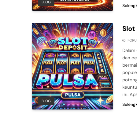
BLOG
Seleng
Slot
FORU
Dalam 
dan ce
bermai
popule
potong
keuntu
ini. Ap
BLOG
Seleng