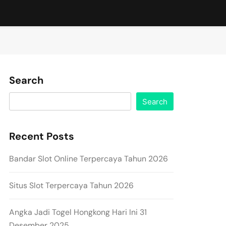
Search
Search
Recent Posts
Bandar Slot Online Terpercaya Tahun 2026
Situs Slot Terpercaya Tahun 2026
Angka Jadi Togel Hongkong Hari Ini 31
Desember 2025