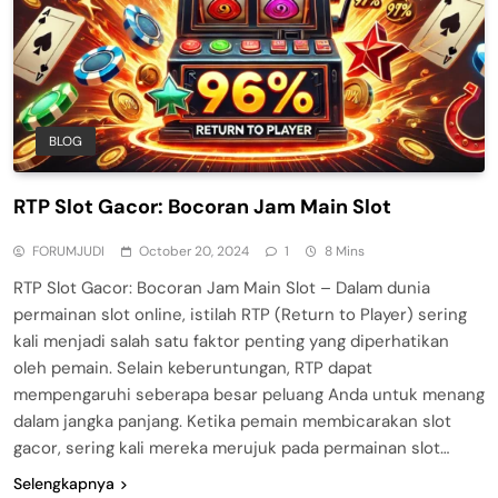
BLOG
RTP Slot Gacor: Bocoran Jam Main Slot
FORUMJUDI
October 20, 2024
1
8 Mins
RTP Slot Gacor: Bocoran Jam Main Slot – Dalam dunia
permainan slot online, istilah RTP (Return to Player) sering
kali menjadi salah satu faktor penting yang diperhatikan
oleh pemain. Selain keberuntungan, RTP dapat
mempengaruhi seberapa besar peluang Anda untuk menang
dalam jangka panjang. Ketika pemain membicarakan slot
gacor, sering kali mereka merujuk pada permainan slot…
Selengkapnya