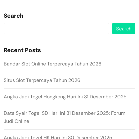
Search
Search
Recent Posts
Bandar Slot Online Terpercaya Tahun 2026
Situs Slot Terpercaya Tahun 2026
Angka Jadi Togel Hongkong Hari Ini 31 Desember 2025
Data Syair Togel SD Hari Ini 31 Desember 2025: Forum
Judi Online
Angka Jadi Togel HK Hari Ini 30 Desember 2025