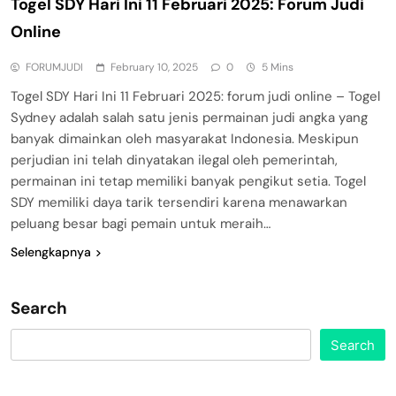
Togel SDY Hari Ini 11 Februari 2025: Forum Judi
Online
FORUMJUDI
February 10, 2025
0
5 Mins
Togel SDY Hari Ini 11 Februari 2025: forum judi online – Togel
Sydney adalah salah satu jenis permainan judi angka yang
banyak dimainkan oleh masyarakat Indonesia. Meskipun
perjudian ini telah dinyatakan ilegal oleh pemerintah,
permainan ini tetap memiliki banyak pengikut setia. Togel
SDY memiliki daya tarik tersendiri karena menawarkan
peluang besar bagi pemain untuk meraih…
Selengkapnya
Search
Search